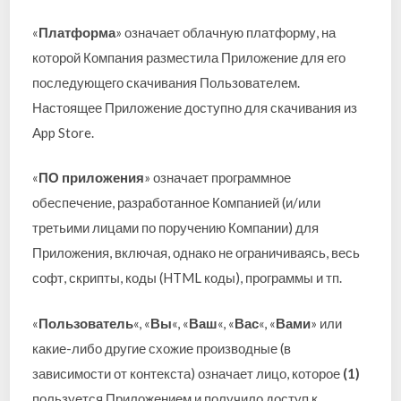
«
Платформа
» означает облачную платформу, на
которой Компания разместила Приложение для его
последующего скачивания Пользователем.
Настоящее Приложение доступно для скачивания из
App Store.
«
ПО приложения
» означает программное
обеспечение, разработанное Компанией (и/или
третьими лицами по поручению Компании) для
Приложения, включая, однако не ограничиваясь, весь
софт, скрипты, коды (HTML коды), программы и тп.
«
Пользователь
«, «
Вы
«, «
Ваш
«, «
Вас
«, «
Вами
» или
какие-либо другие схожие производные (в
зависимости от контекста) означает лицо, которое
(1)
пользуется Приложением и получило доступ к